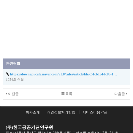
관련링크
https://downapi.cafe.naver.com/v1.0/cafes/article/file/c51cb1c4-fc95-1…
1054회 연결
이전글
목록
다음글
회사소개
개인정보처리방침
서비스이용약관
(주)한국공공기관연구원