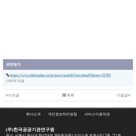
관련링크
https://www.laborplus.co.kr/news/articleView.html?idxno=32702
2480회 연결
이전글
목록
다음글
회사소개
개인정보처리방침
서비스이용약관
(주)한국공공기관연구원
주소: 서울시 용산구 한강대로 366(동자동) 오피스동 트윈시티 7층, 711호