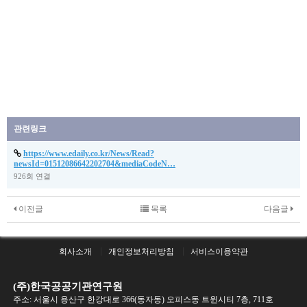
관련링크
https://www.edaily.co.kr/News/Read?
newsId=01512086642202704&mediaCodeN…
926회 연결
이전글
목록
다음글
회사소개
개인정보처리방침
서비스이용약관
(주)한국공공기관연구원
주소: 서울시 용산구 한강대로 366(동자동) 오피스동 트윈시티 7층, 711호