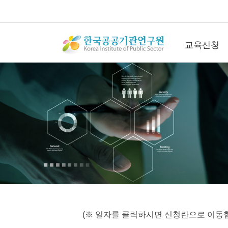
교육신청
교육신청
공개교육신청
컨퍼런스신청
직무관리사(SME
청
연간회원신청
수강후기
갤러리
문의
(※ 일자를 클릭하시면 신청란으로 이동합