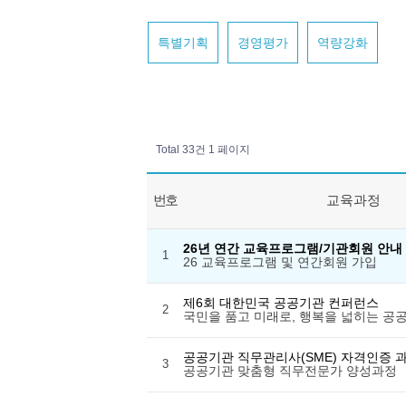
특별기획
경영평가
역량강화
Total 33건
1 페이지
번호
교육과정
26년 연간 교육프로그램/기관회원 안내
1
26 교육프로그램 및 연간회원 가입
제6회 대한민국 공공기관 컨퍼런스
2
국민을 품고 미래로, 행복을 넓히는 공
공공기관 직무관리사(SME) 자격인증 과정
3
공공기관 맞춤형 직무전문가 양성과정