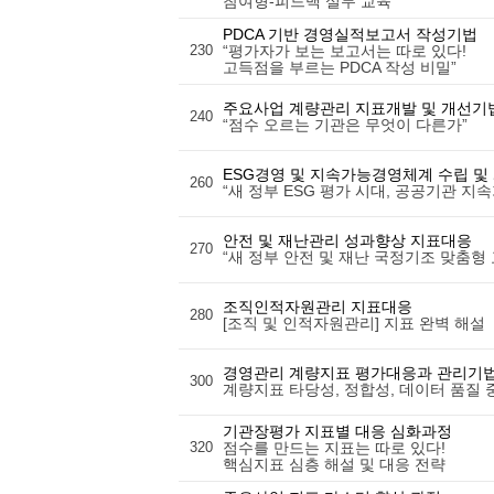
참여형-피드백 실무 교육”
PDCA 기반 경영실적보고서 작성기법
230
“평가자가 보는 보고서는 따로 있다!
고득점을 부르는 PDCA 작성 비밀”
주요사업 계량관리 지표개발 및 개선기
240
“점수 오르는 기관은 무엇이 다른가”
ESG경영 및 지속가능경영체계 수립 및
260
“새 정부 ESG 평가 시대, 공공기관 지
안전 및 재난관리 성과향상 지표대응
270
“새 정부 안전 및 재난 국정기조 맞춤형 
조직인적자원관리 지표대응
280
[조직 및 인적자원관리] 지표 완벽 해설
경영관리 계량지표 평가대응과 관리기
300
계량지표 타당성, 정합성, 데이터 품질
기관장평가 지표별 대응 심화과정
320
점수를 만드는 지표는 따로 있다!
핵심지표 심층 해설 및 대응 전략