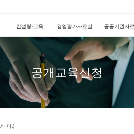
컨설팅·교육
경영평가자료실
공공기관자
컨설팅·교육
경영평가자료실
공공기
직무전문가(SME)자
국가공공기관평가
공공기관뉴
격인증
기타공공기관평가
국가기관자
경평교수섭외
)신
지방공기업평가
지방기관자
공개교육신청
전문교육위탁(워크
숍)
출자출연기관평가
공공정보사
경영평가/자문
역대평가위원
영상/사진
지표개발/개선
전략수립/경영ESG
직무/조직/보수/성과
문의
니다.)