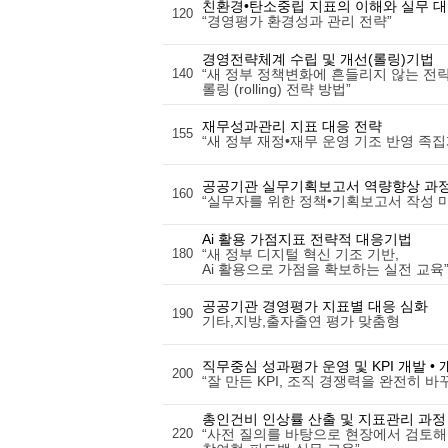
친환경•탄소중립 지표의 이해와 실무 
120
“경영평가 환경성과 관리 전략”
경영전략체계 수립 및 개선(롤링)기법
140
“새 정부 정책변화에 흔들리지 않는 전략
롤링 (rolling) 전략 방법”
재무성과관리 지표 대응 전략
155
“새 정부 재정•재무 운영 기조 반영 족집
공공기관 실무기획보고서 역량향상 과
160
“실무자를 위한 정책•기획보고서 작성 
Ai 활용 가점지표 전략적 대응기법
180
“새 정부 디지털 혁신 기조 기반,
Ai 활용으로 가점을 확보하는 실전 교육
공공기관 경영평가 지표별 대응 심화
190
기타,지방,출자출연 평가 맞춤형
직무중심 성과평가 운영 및 KPI 개발 • 
200
“잘 만든 KPI, 조직 경쟁력을 완전히 바
총인건비 인상률 산출 및 지표관리 과정
220
“사전 질의를 바탕으로 현장에서 검토