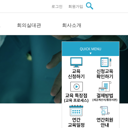
로그인
회원가입
료
회의실대관
회사소개
관자료
회의실대관
회사소개
스
회의실 안내
인사말씀
료
문의
미션·비전·연혁
료
구성원 소개
이트
주요실적
자료
오시는길
문의