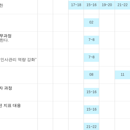
위한
17~18
15~16
19~20
21~22
02
실무과정
한다.
7~8
7~8
 인사관리 역량 강화”
08
11
자 과정
15~16
전 지표 대응
15~16
21~22