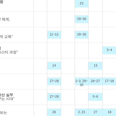
대응
23
 체계,
29~30
11~12
29~30
게 교육”
정
3~4
마스터 과정”
14
13
”
27~28
1~2, 29~
26~27
17~18
30
개선 실무
27~28
5~6
꾸는 시대”
해보는
28
2, 23
27
18