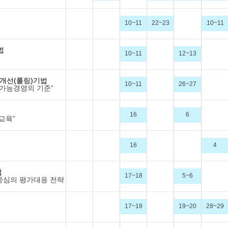
10~11
22~23
10~11
법
10~11
12~13
 개선(롤링)기법
10~11
26~27
속가능경영의 기준”
16
6
교육”
16
4
법
17~18
5~6
 중심의 평가대응 전략
17~18
19~20
28~29