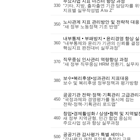
주요사업 지표 마스터 향상 과정
330
“기타, 지방, 출자출연 기관 담당자를 
지표별 실무작성법 A to Z”
노사관계 지표 관리방안 및 전략적 대응
350
“새 정부 노동정책 기조 반영”
내부통제 • 부패방지 • 윤리경영 향상 
360
“내부통제와 윤리가 기관의 신뢰를 결정
핵심지표 완전대비 실무과정”
직무중심 인사관리 역량향상 과정
370
“새 정부 직무중심 HRM 전환기, 실무자
보수•복리후생•성과관리 지표대응
380
보수 및 복리후생 정부정책과 평가방향
공공기관 전략·정책·기획관리 고급관리
450
“국정과제와 경영평가를 동시에 잡는
전략-정책-기획관리 로드맵”
창업•경제활성화 / 상생•협력 및 지역발
460
새 정부 지역균형, 민간 협업 중심의
주요사업 성과 향상 실무과정
공공기관 감사평가 특별 세미나
500
“감사평가 개정 포인트 총정리 교육