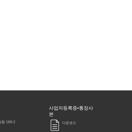
사업자등록증•통장사
본
동 169-2
다운로드