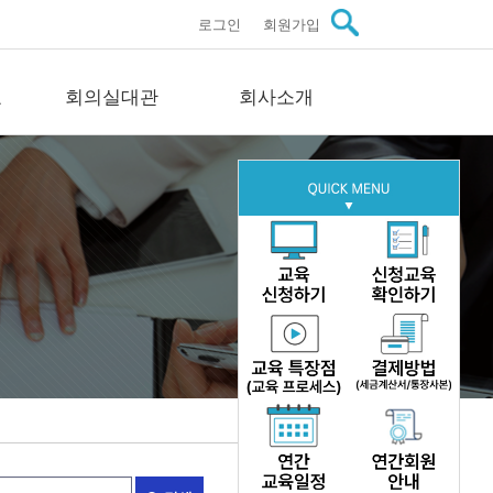
로그인
회원가입
료
회의실대관
회사소개
관자료
회의실대관
회사소개
스
회의실 안내
인사말씀
료
문의
미션·비전·연혁
료
구성원 소개
이트
주요실적
자료
오시는길
문의