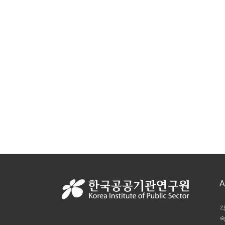
A
각
속