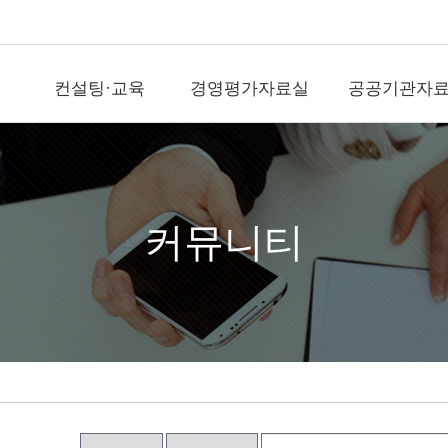
컨설팅·교육
경영평가자료실
공공기관자
컨설팅·교육
경영평가자료실
공공기
직무전문가(SME)자
국가공공기관평가
공공기관뉴
격인증
기타공공기관평가
국가기관자
경평교수섭외
)신
지방공기업평가
지방기관자
커뮤니티
전문교육위탁(워크
숍)
출자출연기관평가
공공정보사
경영평가/자문
역대평가위원
영상/사진
지표개발/개선
전략수립/경영ESG
직무/조직/보수/성과
문의