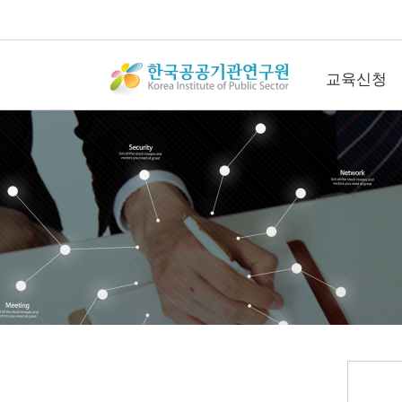
교육신청
교육신청
공개교육신청
컨퍼런스신청
직무관리사(SME
청
연간회원신청
수강후기
갤러리
문의