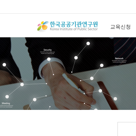
교육신청
교육신청
공개교육신청
컨퍼런스신청
직무관리사(SME
청
연간회원신청
수강후기
갤러리
문의