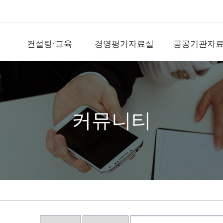
컨설팅·교육
경영평가자료실
공공기관자
컨설팅·교육
경영평가자료실
공공기
직무전문가(SME)자
국가공공기관평가
공공기관뉴
격인증
기타공공기관평가
국가기관자
경평교수섭외
)신
지방공기업평가
지방기관자
커뮤니티
전문교육위탁(워크
숍)
출자출연기관평가
공공정보사
경영평가/자문
역대평가위원
영상/사진
지표개발/개선
전략수립/경영ESG
직무/조직/보수/성과
문의