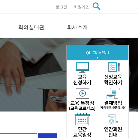
로그인
회원가입
료
회의실대관
회사소개
관자료
회의실대관
회사소개
스
회의실 안내
인사말씀
료
문의
미션·비전·연혁
료
구성원 소개
이트
주요실적
자료
오시는길
문의