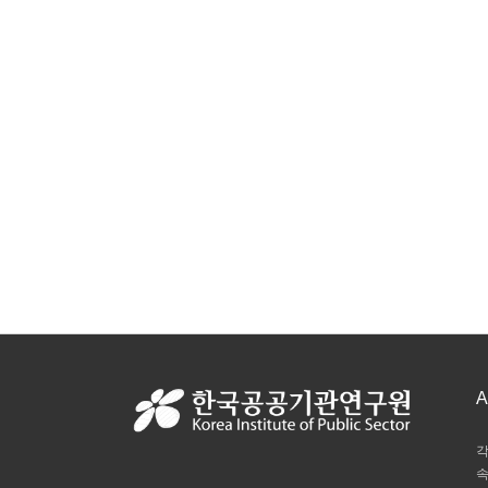
A
각
속