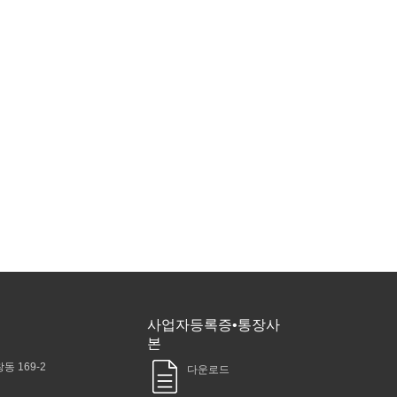
사업자등록증•통장사
본
동 169-2
다운로드