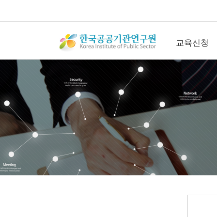
교육신청
교육신청
공개교육신청
컨퍼런스신청
직무관리사(SME
청
연간회원신청
수강후기
갤러리
문의