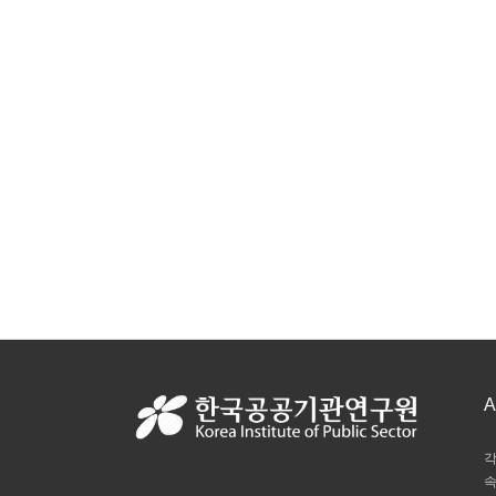
A
각
속