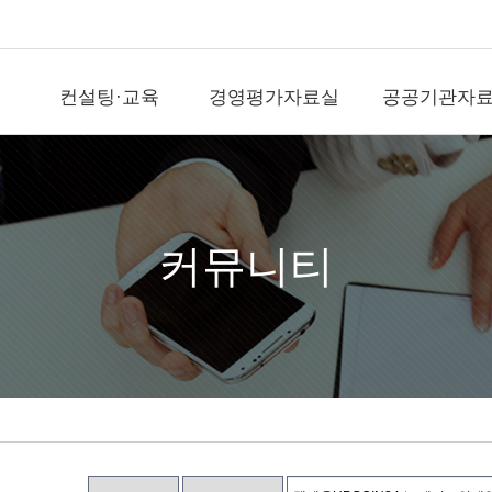
컨설팅·교육
경영평가자료실
공공기관자
컨설팅·교육
경영평가자료실
공공기
직무전문가(SME)자
국가공공기관평가
공공기관뉴
격인증
기타공공기관평가
국가기관자
경평교수섭외
)신
지방공기업평가
지방기관자
커뮤니티
전문교육위탁(워크
숍)
출자출연기관평가
공공정보사
경영평가/자문
역대평가위원
영상/사진
지표개발/개선
전략수립/경영ESG
직무/조직/보수/성과
문의