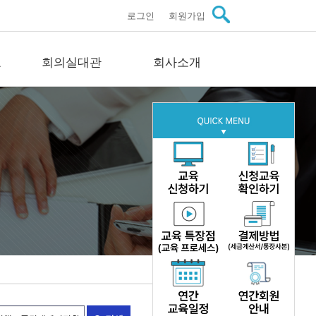
로그인
회원가입
료
회의실대관
회사소개
관자료
회의실대관
회사소개
스
회의실 안내
인사말씀
료
문의
미션·비전·연혁
료
구성원 소개
이트
주요실적
자료
오시는길
문의