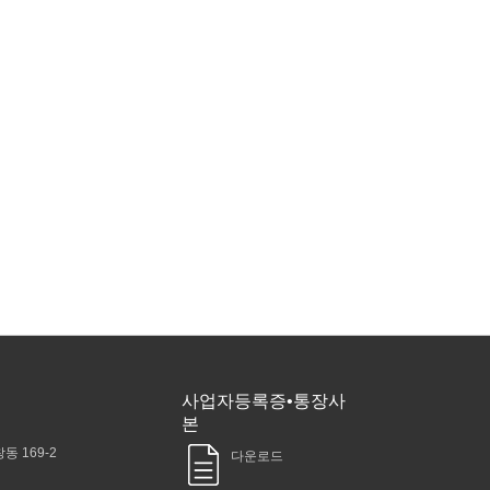
사업자등록증•통장사
본
동 169-2
다운로드