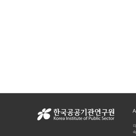
A
각
속