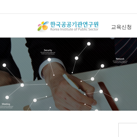
교육신청
교육신청
공개교육신청
컨퍼런스신청
직무관리사(SME
청
연간회원신청
수강후기
갤러리
문의