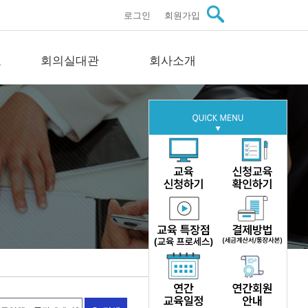
로그인
회원가입
료
회의실대관
회사소개
관자료
회의실대관
회사소개
스
회의실 안내
인사말씀
료
문의
미션·비전·연혁
료
구성원 소개
이트
주요실적
자료
오시는길
문의