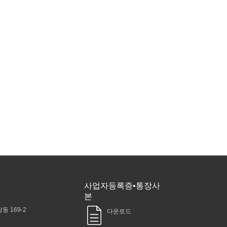
사업자등록증•통장사
본
동 169-2
다운로드