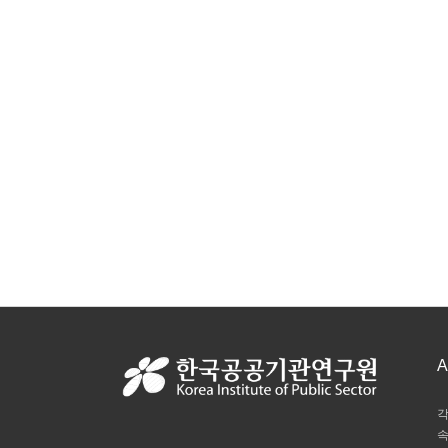
A
각
속