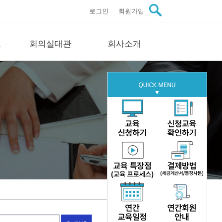
로그인
회원가입
료
회의실대관
회사소개
관자료
회의실대관
회사소개
스
회의실 안내
인사말씀
료
문의
미션·비전·연혁
료
구성원 소개
이트
주요실적
자료
오시는길
문의