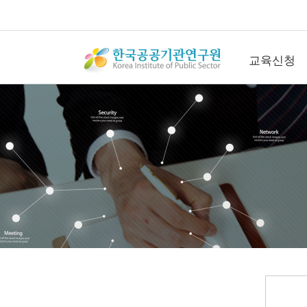
교육신청
교육신청
공개교육신청
컨퍼런스신청
직무관리사(SME
청
연간회원신청
수강후기
갤러리
문의