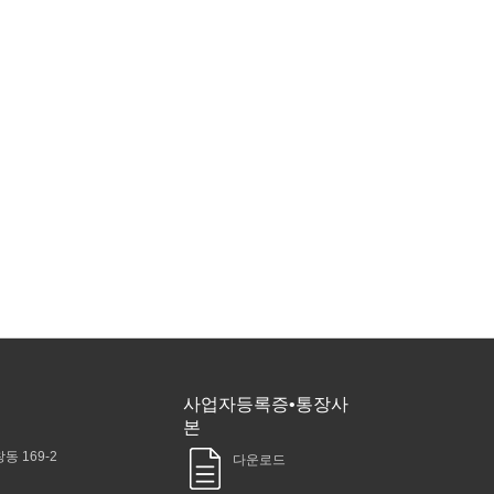
사업자등록증•통장사
본
동 169-2
다운로드