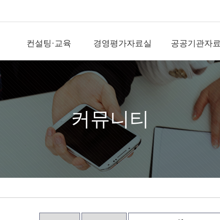
컨설팅·교육
경영평가자료실
공공기관자
컨설팅·교육
경영평가자료실
공공기
직무전문가(SME)자
국가공공기관평가
공공기관뉴
격인증
기타공공기관평가
국가기관자
경평교수섭외
)신
지방공기업평가
지방기관자
커뮤니티
전문교육위탁(워크
숍)
출자출연기관평가
공공정보사
경영평가/자문
역대평가위원
영상/사진
지표개발/개선
전략수립/경영ESG
직무/조직/보수/성과
문의