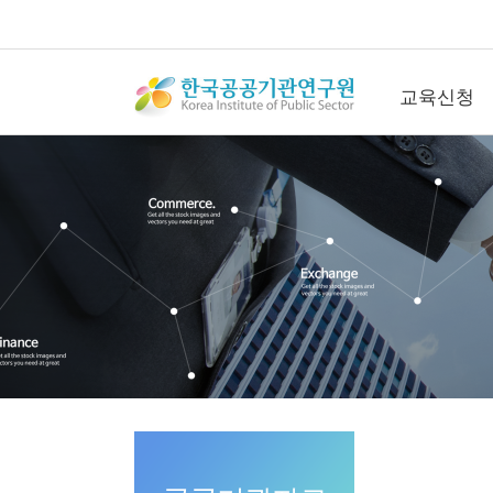
교육신청
교육신청
공개교육신청
컨퍼런스신청
직무관리사(SME
청
연간회원신청
수강후기
갤러리
문의