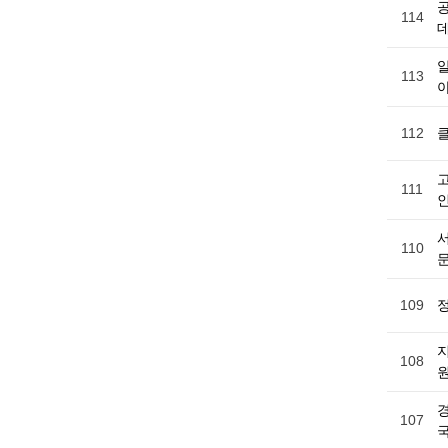
114
113
112
111
110
문
109
108
경
107