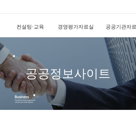
컨설팅·교육
경영평가자료실
공공기관자
컨설팅·교육
경영평가자료실
공공기
직무전문가(SME)자
국가공공기관평가
공공기관뉴
격인증
기타공공기관평가
국가기관자
경평교수섭외
)신
지방공기업평가
지방기관자
공공정보사이트
전문교육위탁(워크
숍)
출자출연기관평가
공공정보사
경영평가/자문
역대평가위원
영상/사진
지표개발/개선
전략수립/경영ESG
직무/조직/보수/성과
문의