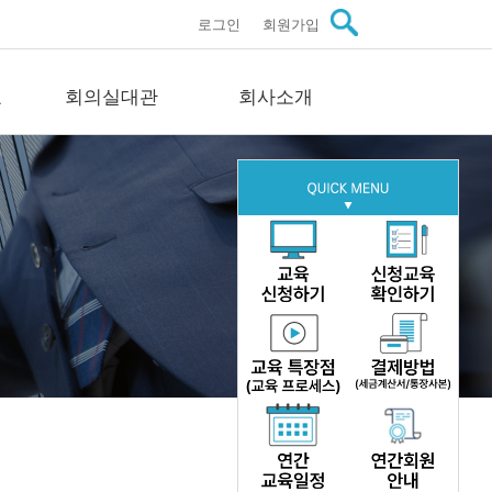
로그인
회원가입
료
회의실대관
회사소개
관자료
회의실대관
회사소개
스
회의실 안내
인사말씀
료
문의
미션·비전·연혁
료
구성원 소개
이트
주요실적
자료
오시는길
문의